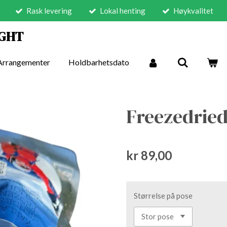
Rask levering
Lokal henting
Høykvalitet
IGHT
Arrangementer
Holdbarhetsdato
Freezedrie
kr 89,00
Størrelse på pose