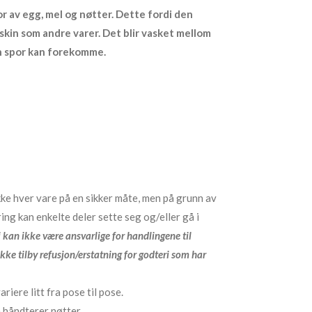
 av egg, mel og nøtter. Dette fordi den
kin som andre varer. Det blir vasket mellom
n spor kan forekomme.
kke hver vare på en sikker måte, men på grunn av
g kan enkelte deler sette seg og/eller gå i
 kan ikke være ansvarlige for handlingene til
kke tilby refusjon/erstatning for godteri som har
riere litt fra pose til pose.
 håndterer nøtter.