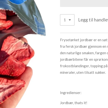
Legg til handl
Frysetørket jordbær er en søt
fra fersk jordbær gjennom en
den naturlige smaken, fargen
jordbærbitene får en sprø kons
frokostblandinger, topping på 
mineraler, uten tilsatt sukker.
Ingredienser:
Jordbær, thats it!