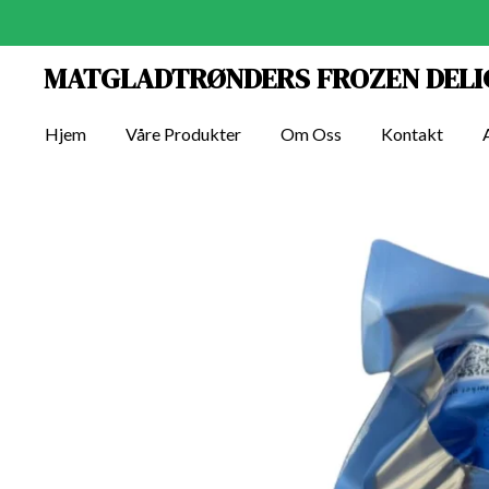
Gå
til
MATGLADTRØNDERS FROZEN DEL
hovedinnhold
Hjem
Våre Produkter
Om Oss
Kontakt