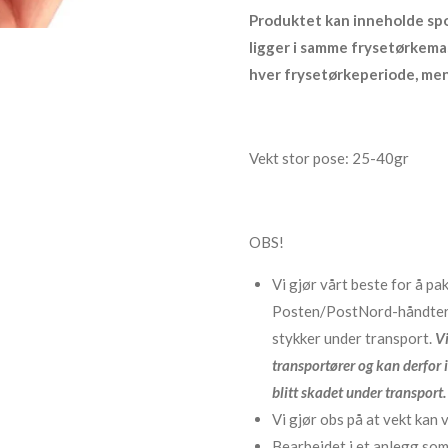
Produktet kan inneholde spor
ligger i samme frysetørkemas
hver frysetørkeperiode, me
Vekt stor pose: 25-40gr
OBS!
Vi gjør vårt beste for å pa
Posten/PostNord-håndterin
stykker under transport.
Vi
transportører og kan derfor i
blitt skadet under transport.
Vi gjør obs på at vekt kan va
Bearbeidet i et anlegg som